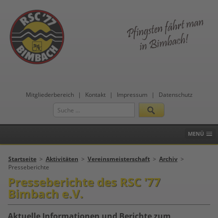
Mitgliederbereich
|
Kontakt
|
Impressum
|
Datenschutz
Type
Suchen
2
or
more
MENÜ
characters
for
results.
Startseite
>
Aktivitäten
>
Vereinsmeisterschaft
>
Archiv
>
itere
Presseberichte
formationen
Presseberichte des RSC '77
alten Sie bei:
Bimbach e.V.
ffen Huder
Aktuelle Informationen und Berichte zum