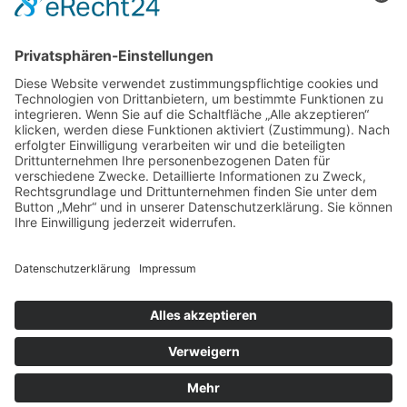
7. März 2015
- 1er Vereinswettkampf - Crosslauf am Mühlberg
23. Januar 2015 - Jahreshauptversammlung 2015
16. Januar 2015 - Besuch Landessportbund Hessen beim Winter-
Halltentraining
Presseberichte 2014
Wanderfahrt - Grenzgänger-Tour
08.06.2014 - Rhön-Special-Cup und Rhön-Radmarathon 2014
Presseberichte 2013
19. Mai 2013 - Rhön-Special-Cup und Rhön-Radmarathon 2013